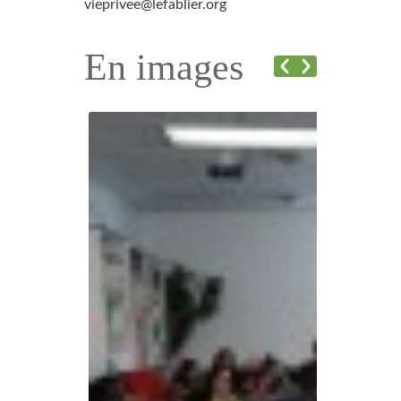
vieprivee@lefablier.org
En images